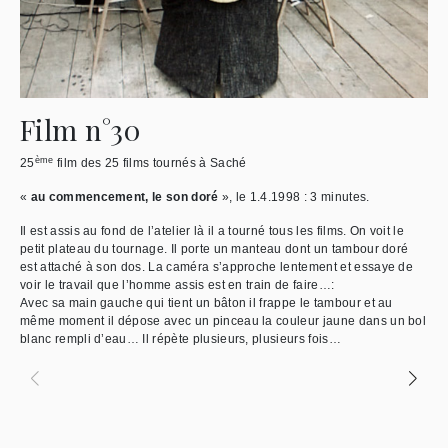
Film n°30
F
ème
25
film des 25 films tournés à Saché
24
«
au commencement, le son doré
», le 1.4.1998 : 3 minutes.
«
a
55 
Il est assis au fond de l’atelier là il a tourné tous les films. On voit le
petit plateau du tournage. Il porte un manteau dont un tambour doré
Un 
est attaché à son dos. La caméra s’approche lentement et essaye de
Gon
voir le travail que l’homme assis est en train de faire…:
l’i
Avec sa main gauche qui tient un bâton il frappe le tambour et au
enf
même moment il dépose avec un pinceau la couleur jaune dans un bol
bol
blanc rempli d’eau… Il répète plusieurs, plusieurs fois…