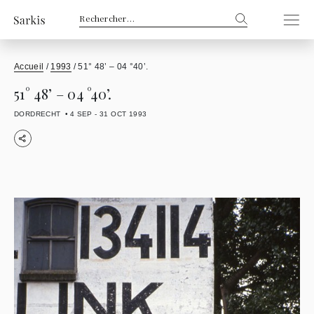
Rechercher :
Accueil
/
1993
/
51° 48’ – 04 °40’.
51° 48’ – 04 °40’.
DORDRECHT
4 SEP - 31 OCT 1993